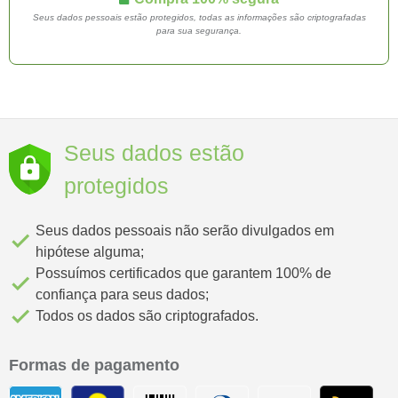
Seus dados pessoais estão protegidos, todas as informações são criptografadas
para sua segurança.
Seus dados estão
protegidos
Seus dados pessoais não serão divulgados em
done
hipótese alguma;
Possuímos certificados que garantem 100% de
done
confiança para seus dados;
done
Todos os dados são criptografados.
Formas de pagamento