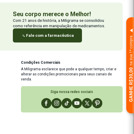
Seu corpo merece o M
Com 21 anos de história, a Miligr
como referência em manipulação 
Fale com a farmacêutic
eça mais
Condições Comerciais
A Miligrama esclarece que pode
pule sua receita
alterar as condições promocion
dades P&D
venda.
back
Siga nossa re