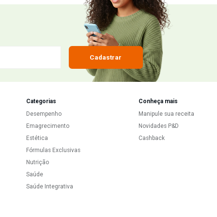
upom
Cadastrar
Categorias
Conh
nvio
Desempenho
Mani
Emagrecimento
Novi
romoções
Estética
Cash
Fórmulas Exclusivas