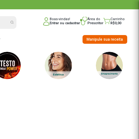
nline do Brasil
Boas-vindas!
Entrar
ou
cadast
nho
Saúde Integrativa