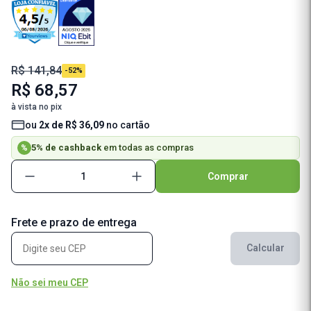
R$ 141,84
-52%
R$ 68,57
à vista no pix
ou
2x de R$ 36,09
no cartão
5% de cashback
em todas as compras
%
Comprar
Frete e prazo de entrega
Calcular
Não sei meu CEP