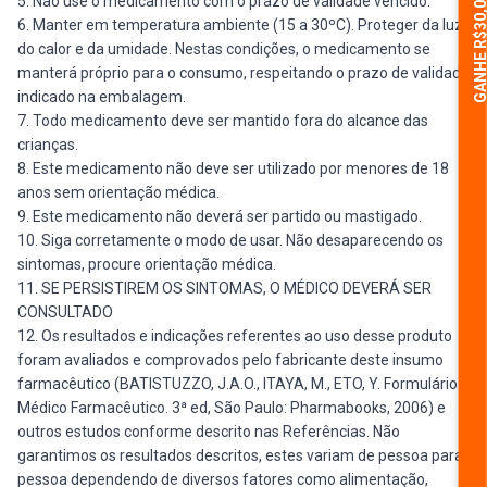
GANHE R$30,
5. Não use o medicamento com o prazo de validade vencido.
6. Manter em temperatura ambiente (15 a 30ºC). Proteger da luz,
do calor e da umidade. Nestas condições, o medicamento se
manterá próprio para o consumo, respeitando o prazo de validade
indicado na embalagem.
7. Todo medicamento deve ser mantido fora do alcance das
crianças.
8. Este medicamento não deve ser utilizado por menores de 18
anos sem orientação médica.
9. Este medicamento não deverá ser partido ou mastigado.
10. Siga corretamente o modo de usar. Não desaparecendo os
sintomas, procure orientação médica.
11. SE PERSISTIREM OS SINTOMAS, O MÉDICO DEVERÁ SER
CONSULTADO
12. Os resultados e indicações referentes ao uso desse produto
foram avaliados e comprovados pelo fabricante deste insumo
farmacêutico (BATISTUZZO, J.A.O., ITAYA, M., ETO, Y. Formulário
Médico Farmacêutico. 3ª ed, São Paulo: Pharmabooks, 2006) e
outros estudos conforme descrito nas Referências. Não
garantimos os resultados descritos, estes variam de pessoa para
pessoa dependendo de diversos fatores como alimentação,