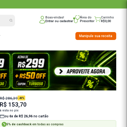
compras no
PIX
Boas-vindas!
Entrar
ou
cadast
nho
Saúde Integrativa
R$ 286,39
-46%
R$ 153,70