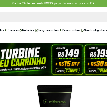
Ganhe
5% de desconto EXTRA
pagando suas 
sivas
Saúde
Estética
Nutrição
Emagrecimento
Desempe
00g