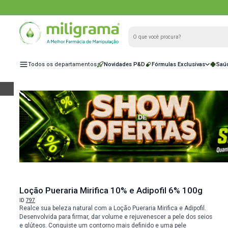
Todos os departamentos
Novidades P&D
Fórmulas Exclu
e
Loção Pueraria Mirifica 10% e Adipofil 6% 1