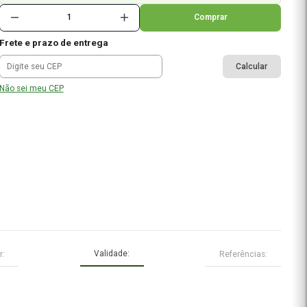
à vista no pix
ou
6x de R$ 26,96
no cartão
5% de cashback
em todas as compras
%
Frete e prazo de entrega
Não sei meu CEP