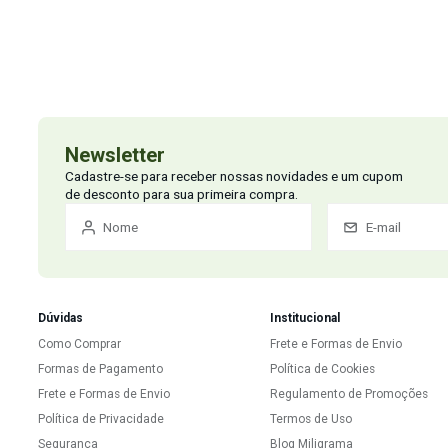
Literatura do Fornecedor;
BATISTUZZO J.A.de O. Formulário médico Farmacêutico 3ª
ESCREVER AVALIAÇÃO...
Dúvidas dos consumidores
Tem alguma dúvida sobre este produto? Pergunte ao lojista e a outros c
ENVIAR PERGUNTA