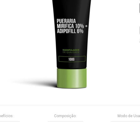
ofil.
s seios