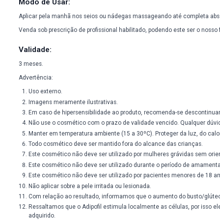
Favorece o aumento e enrijecimento dos seios e nádegas
Composição:
Pueraria mirifica 10%
Adipofill 6%
Loção siliconada qsp
A Loção possui cor marrom escura e odor característico do ex
Modo de Usar:
Aplicar pela manhã nos seios ou nádegas massageando até c
Venda sob prescrição de profissional habilitado, podendo es
Validade:
3 meses.
Advertência: