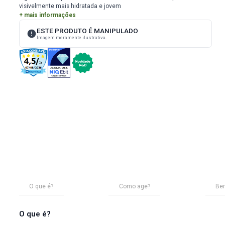
ID
797
Realce sua beleza natural com a Loção Pueraria Mirifica e Adip
Desenvolvida para firmar, dar volume e rejuvenescer a pele do
e glúteos. Conquiste um contorno mais definido e uma pele
visivelmente mais hidratada e jovem
+ mais informações
ESTE PRODUTO É MANIPULADO
Imagem meramente ilustrativa.