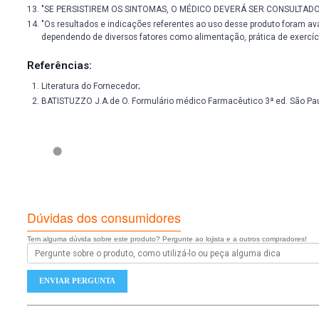
Uso externo.
Imagens meramente ilustrativas.
Em caso de hipersensibilidade ao produto, recomenda-se d
Não use o cosmético com o prazo de validade vencido. Qu
Manter em temperatura ambiente (15 a 30ºC). Proteger da 
Todo cosmético deve ser mantido fora do alcance das cri
Este cosmético não deve ser utilizado por mulheres gráv
Este cosmético não deve ser utilizado durante o períod
Este cosmético não deve ser utilizado por pacientes men
Não aplicar sobre a pele irritada ou lesionada.
Com relação ao resultado, informamos que o aumento do b
Ressaltamos que o Adipofil estimula localmente as célula
adquirido.
"SE PERSISTIREM OS SINTOMAS, O MÉDICO DEVERÁ SER
"Os resultados e indicações referentes ao uso desse prod
dependendo de diversos fatores como alimentação, prática
Referências: