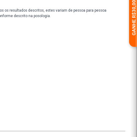
 próprio para o consumo, respeitando o prazo de validade indicado 
rente ao produto, sugerimos que consulte seu médico para uma melh
hegado aos resultados desejados, pois a interrupção do uso pode aca
macêutico. Não garantimos os resultados descritos, estes variam de 
uso correto do produto conforme descrito na posologia.