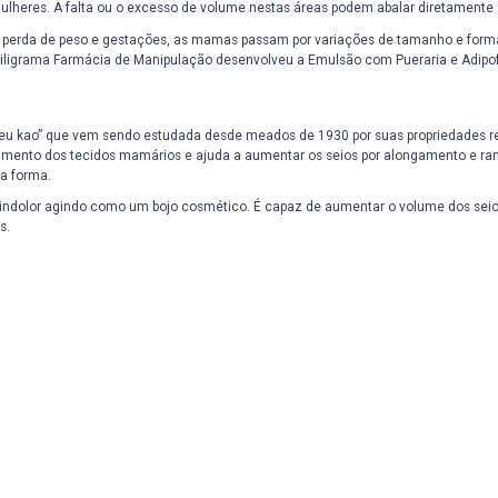
Benefícios:
Composição:
mente pelas mulheres. A falta ou o excesso de volume nestas áreas p
s, ganho e perda de peso e gestações, as mamas passam por variaç
glúteos, a Miligrama Farmácia de Manipulação desenvolveu a Emulsão
da por "kwao kreu kao” que vem sendo estudada desde meados de 193
 o desenvolvimento dos tecidos mamários e ajuda a aumentar os sei
o suporte e a forma.
o invasivo e indolor agindo como um bojo cosmético. É capaz de aum
ios e nádegas.