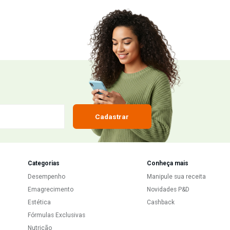
 ed. São Paulo: Pharmabooks Editora, 2006.
ompradores!