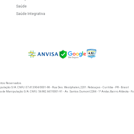
upom
Cadastrar
Categorias
Conh
nvio
Desempenho
Mani
Emagrecimento
Novi
romoções
Estética
Cash
Fórmulas Exclusivas