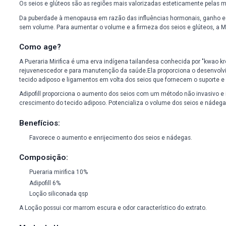
O que é?
Como age?
O que é?
Os seios e glúteos são as regiões mais valorizadas estetica
Da puberdade à menopausa em razão das influências hormonai
sem volume. Para aumentar o volume e a firmeza dos seios e 
Como age?
A Pueraria Mirifica é uma erva indígena tailandesa conheci
rejuvenescedor e para manutenção da saúde.Ela proporciona
tecido adiposo e ligamentos em volta dos seios que fornecem 
Adipofill proporciona o aumento dos seios com um método nã
crescimento do tecido adiposo. Potencializa o volume dos se
Benefícios: