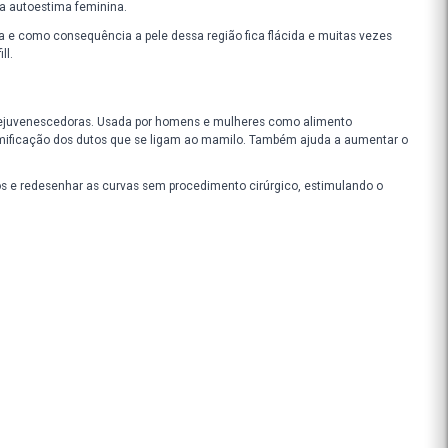
Validade:
Modo de Usar:
odem abalar diretamente a autoestima feminina.
ões de tamanho e forma e como consequência a pele dessa região fi
 com Pueraria e Adipofill.
0 por suas propriedades rejuvenescedoras. Usada por homens e mulh
os por alongamento e ramificação dos dutos que se ligam ao mamil
entar o volume dos seios e redesenhar as curvas sem procedimento 