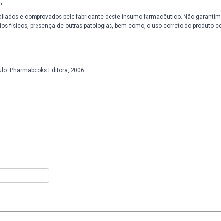
escontinuar o uso e consultar o médico.
alquer dúvida entre em contato com a Miligrama.
luz, do calor e da umidade. Nestas condições, o produto se manterá
anças.
idas sem orientação médica.
o de amamentação sem orientação médica.
ores de 18 anos sem orientação médica.
usto/glúteo pode variar, pois cada pessoa responde de maneira dife
s, por isso ele precisa ser continuamente aplicado, mesmo após ter c
 CONSULTADO"
uto foram avaliados e comprovados pelo fabricante deste insumo far
 de exercícios físicos, presença de outras patologias, bem como, o 