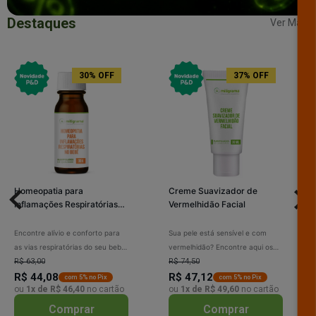
Destaques
Ver Mais
30% OFF
37% OFF
Homeopatia para
Creme Suavizador de
Inflamações Respiratórias
Vermelhidão Facial
no Bebê Glóbulos 30g
Encontre alívio e conforto para
Sua pele está sensível e com
as vias respiratórias do seu bebê
vermelhidão? Encontre aqui os
com nossa seleção de glóbulos
R$ 63,00
melhores cremes suavizadores.
R$ 74,50
homeopáticos de 30g. Fórmulas
R$ 44,08
Fórmulas calmantes que
R$ 47,12
com 5% no Pix
com 5% no Pix
ou
1x de R$ 46,40
no cartão
ou
1x de R$ 49,60
no cartão
suaves e naturais desenvolvidas
hidratam, protegem e restauram
especialmente para o bem-estar
o equilíbrio da sua pele,
Comprar
Comprar