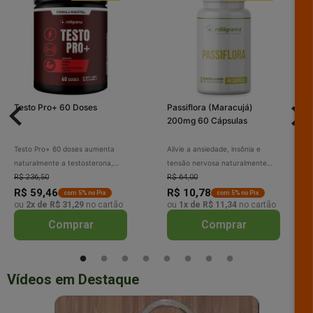
Testo Pro+ 60 Doses
Passiflora (Maracujá)
200mg 60 Cápsulas
Testo Pro+ 60 doses aumenta
Alivie a ansiedade, insônia e
naturalmente a testosterona,
tensão nervosa naturalmente
melhora o ganho muscular, a
R$ 236,50
com Passiflora 200mg. Sua
R$ 64,00
força, o desempenho sexual e a
R$ 59,46
fórmula promove relaxamento
R$ 10,78
com 5% no Pix
com 5% no Pix
ou
2x de R$ 31,29
no cartão
ou
1x de R$ 11,34
no cartão
libido. Com vitaminas e minerais,
profundo, melhora a qualidade do
combate a fadiga. Fórmula
sono e reduz dores de cabeça de
Comprar
Comprar
completa para resultados
origem nervosa. Experimente o
máximos.
bem-estar que você mere
Vídeos em Destaque