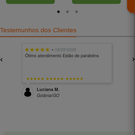
e a tranquilidade dos pequenos.
proporcionando alívio e conforto
imediatos para um rosto suav
Testemunhos dos Clientes
•
18/05/2026
Ótimo atendimento Estão de parabéns
Fácil na
Luciana M.
Ma
Goiânia/GO
Cu