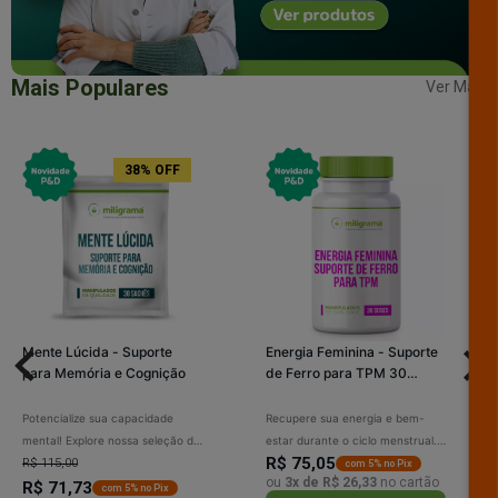
Mais Populares
Ver Mais
38% OFF
Mente Lúcida - Suporte
Energia Feminina - Suporte
para Memória e Cognição
de Ferro para TPM 30
Doses
Potencialize sua capacidade
Recupere sua energia e bem-
mental! Explore nossa seleção de
estar durante o ciclo menstrual.
R$ 75,05
suplementos para memória e
R$ 115,00
Nossa linha de suporte com ferro
com 5% no Pix
ou
3x de R$ 26,33
no cartão
cognição. Ideal para quem busca
R$ 71,73
foi criada para combater o
com 5% no Pix