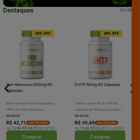
Destaques
Ver Mais
33% OFF
38% OFF
Yam Mexicano 500mg 60
5 HTP 50mg 60 Cápsulas
Cápsulas
Alivie sintomas da menopausa e
Libere o poder do 5-HTP! 60
TPM com Yam Mexicano!
cápsulas de 50mg para auxiliar
Precursor natural de estrógenos
R$ 64,00
na melhora do humor, reduzir a
R$ 64,00
e progesterona, reduz dores da
R$ 42,71
ansiedade e promover um sono
R$ 39,40
com 5% no Pix
com 5% no Pix
ou
1x de R$ 44,95
no cartão
ou
1x de R$ 41,47
no cartão
artrite, reumatismo e cólicas.
mais reparador. Sinta-se mais
Aumente a sensibilidade dos
equilibrado e energizado
Comprar
Comprar