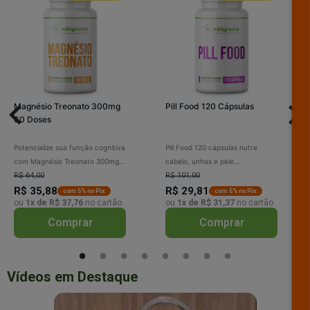
Magnésio Treonato 300mg
Pill Food 120 Cápsulas
60 Doses
Potencialize sua função cognitiva
Pill Food 120 cápsulas nutre
com Magnésio Treonato 300mg!
cabelo, unhas e pele
Melhora a memória, o
R$ 64,00
profundamente. Com colágeno,
R$ 101,00
aprendizado e a proteção
R$ 35,88
biotina e vitaminas, fortalece os
R$ 29,81
com 5% no Pix
com 5% no Pix
ou
1x de R$ 37,76
no cartão
ou
1x de R$ 31,37
no cartão
neuronal. Ideal para a prevenção
fios, acelera o crescimento e
do declínio cognitivo.
melhora a aparência da sua pele.
Comprar
Comprar
Experimente agora e sinta a
Unhas mais fortes e saudáveis!
diferença!
Vídeos em Destaque