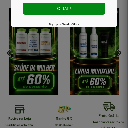
Frete Grátis
 Loja
Ganhe 5%
5% OF
Nas compras acima de
rtaleza.
de Cashback.
Benefíci
R$169,00.