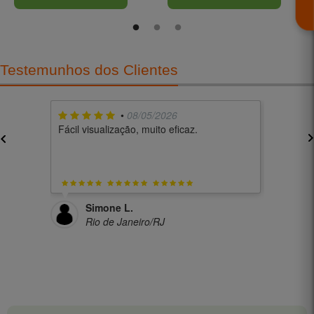
receptores de estrogênios para
naturalmente. Experimente a
um bem-estar natural.
diferença!
Testemunhos dos Clientes
•
08/05/2026
Fácil visualização, muito eficaz.
muito bo
Simone L.
Cl
Rio de Janeiro/RJ
Be