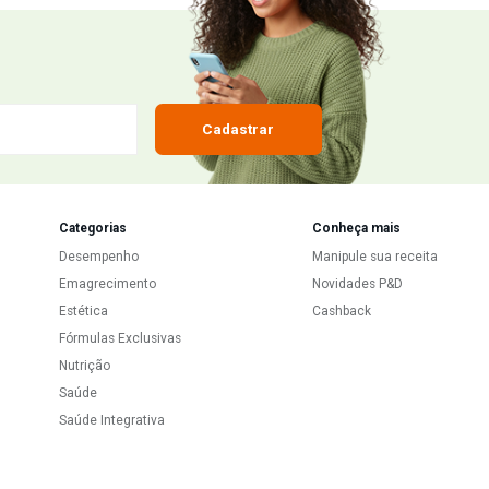
upom
Cadastrar
Categorias
Conh
nvio
Desempenho
Mani
Emagrecimento
Novi
romoções
Estética
Cash
Fórmulas Exclusivas