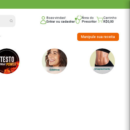
nline do Brasil
Boas-vindas!
Entrar
ou
cadast
nho
Saúde Integrativa