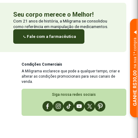
Seu corpo merece o M
Com 21 anos de história, a Miligr
como referência em manipulação 
Fale com a farmacêutic
eça mais
Condições Comerciais
A Miligrama esclarece que pode
pule sua receita
alterar as condições promocion
dades P&D
venda.
back
Siga nossa re