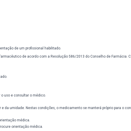
ta a testosterona e aumenta os níveis do hormônio luteinizante (LH)
rante os testes realizados. Já nas mulheres o que se pôde observar
 estimulante (FSH), consequentemente melhoria da função reprodutora,
ital, potencializando a libido e desejo sexual.
rrestris são em desordens do trato geniturinário, redução dos níveis
de através do aumento do número e motilidade dos espermatozóides
omendado.
.