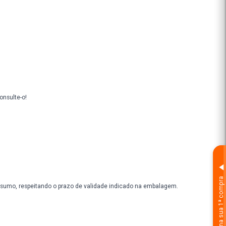
. Além da elevação da testosterona, há um aumento da libido, frequên
 foi, o aumento da concentração de hormônios sexuais incluindo o e
 libido e ovulação.
 de colesterol, hipertensão, melhora do humor, aumento de massa mus
, redução dos sintomas da menopausa e também um complemento par