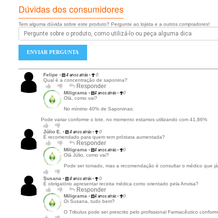
O uso de Tribulus deve ser feita sob prescrição médica, e
Este medicamento não deve ser utilizado por menores de
Este medicamento não deverá ser partido ou mastigado.
"SE PERSISTIREM OS SINTOMAS, O MÉDICO DEVERÁ SER
"Os resultados e indicações referentes ao uso desse produ
Pharmacol., 1989; 21:74; e outras conforme descrito em r
exercícios físicos, presença de outras patologias, bem co
Referências:
Literatura do Fornecedor
Vademecum fitos e revista Isto É, junho de 2001 pág. 103.
Santha Kiumari et al. IND. Jour. Med. Res. July 1967;55;73.
The Whealth of Asia.
ESCREVER AVALIAÇÃO...