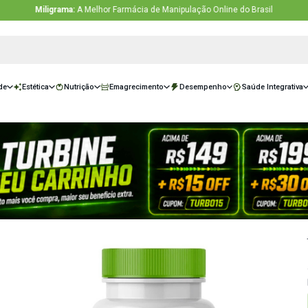
Miligrama:
A Melhor Farmácia de Manipulação O
sivas
Saúde
Estética
Nutrição
Emagrecimento
Desempe