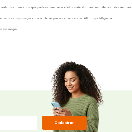
ompradores!
com 41,86%
 médico que já lhe acompanha.