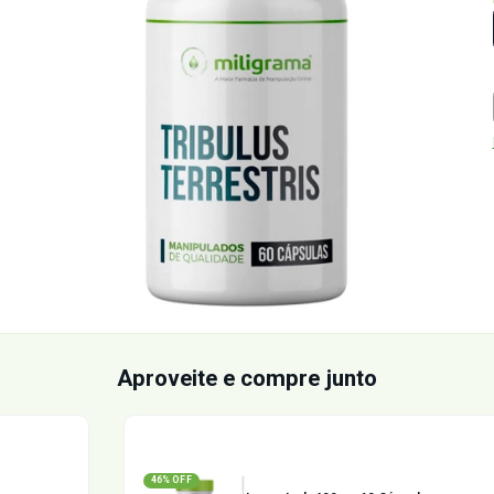
é o
 e o