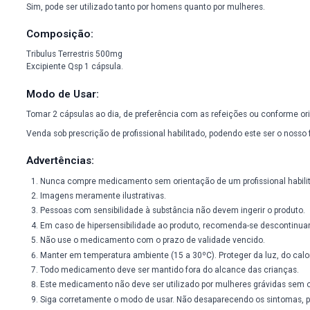
O Tribulus terrestris é um hormônio não-esteroidal que aumen
recuperação da atividade sexual.
Estudos comprovaram o aumento dos níveis de testosterona du
testosterona, hormônio luteinizante (LH) e hormônio folículo
Ainda, em ambos os sexos, provoca vasodilatação da região gen
Outros efeitos positivos observados com o uso do Tribulus te
imune, redução dos sintomas da menopausa.
Para quem busca aumento da libido, melhoria da fertilida
organismo, o Tribulus Terrestris 500mg é um fitoterápico rec
Teor de saponinas maior que 40%
Perguntas Frequentes:
1) Pode ser utilizado por mulheres?
Sim, pode ser utilizado tanto por homens quanto por mulheres
Composição:
Tribulus Terrestris 500mg
Excipiente Qsp 1 cápsula.