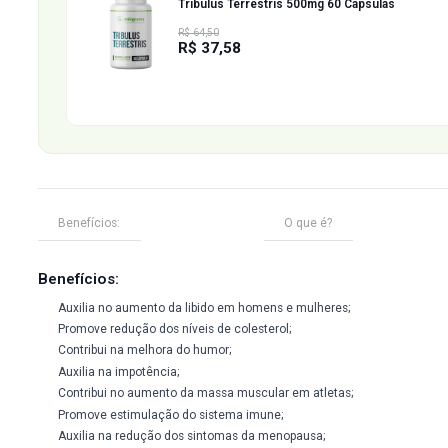
41% OFF
Tribulus Terrestris 500mg 60 Cápsu
R$ 64,50
R$ 37,58
Benefícios:
O que é?