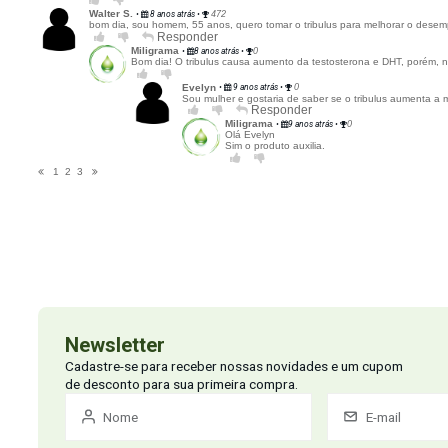
Dúvidas dos consumidores
Tem alguma dúvida sobre este produto? Pergunte ao lojista e a outros c
ENVIAR PERGUNTA
Felipe
•
4 anos atrás
•
0
Qual é a concentração de saponina?
Responder
Miligrama
•
4 anos atrás
•
0
Olá, como vai?
No mínimo 40% de Saponinas;
Pode variar conforme o lote, no momento estamos utilizando 
Júlio E.
•
4 anos atrás
•
0
É recomendado para quem tem próstata aumentada?
Responder
Miligrama
•
4 anos atrás
•
0
Olá Júlio, como vai?
Pode ser tomado, mas a recomendação é consultar o