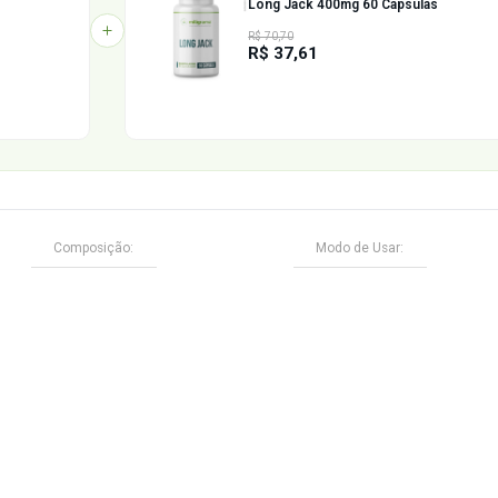
Aproveite e compre ju
46% OFF
las
Long Jack 400m
R$ 70,70
R$ 37,61
Composição:
Modo