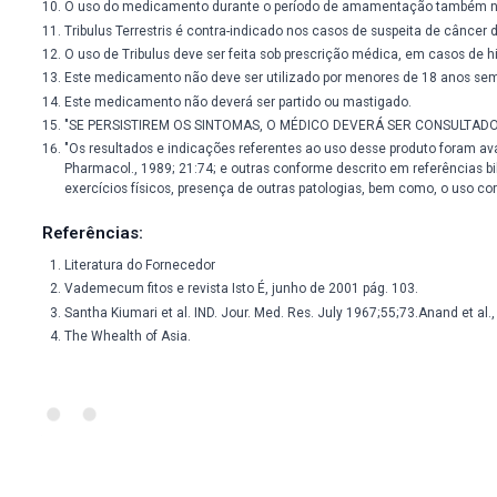
Modo de Usar:
Tomar 2 cápsulas ao dia, de preferência com as refeições ou 
Venda sob prescrição de profissional habilitado, podendo es
Advertências:
Nunca compre medicamento sem orientação de um profissi
Imagens meramente ilustrativas.
Pessoas com sensibilidade à substância não devem ingerir
Em caso de hipersensibilidade ao produto, recomenda-se d
Não use o medicamento com o prazo de validade vencido
Manter em temperatura ambiente (15 a 30ºC). Proteger da
Todo medicamento deve ser mantido fora do alcance das 
Este medicamento não deve ser utilizado por mulheres g
Siga corretamente o modo de usar. Não desaparecendo os
O uso do medicamento durante o período de amamentaç
Tribulus Terrestris é contra-indicado nos casos de suspei