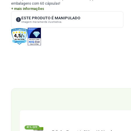
ID
718
Busca mais energia e vitalidade? O Tribulus Terrestris 500mg 
suplemento natural para quem quer aumentar a libido, a força
desempenho físico. Encontre aqui as melhores opções em
embalagens com 60 cápsulas!
+ mais informações
ESTE PRODUTO É MANIPULADO
Imagem meramente ilustrativa.