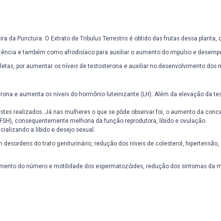
 como Videira da Punctura. O Extrato de Tribulus Terrestris é obtido d
nto da impotência e também como afrodisíaco para auxiliar o aume
til para atletas, por aumentar os níveis de testosterona e auxiliar