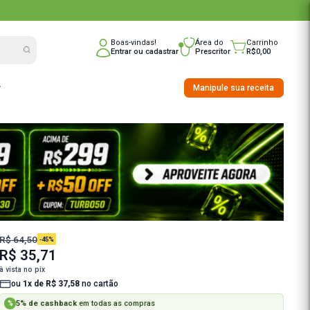
nline do Brasil
Boas-vindas!
Entrar
ou
cadast
nho
Saúde Integrativa
R$ 64,50
-45%
R$ 35,71