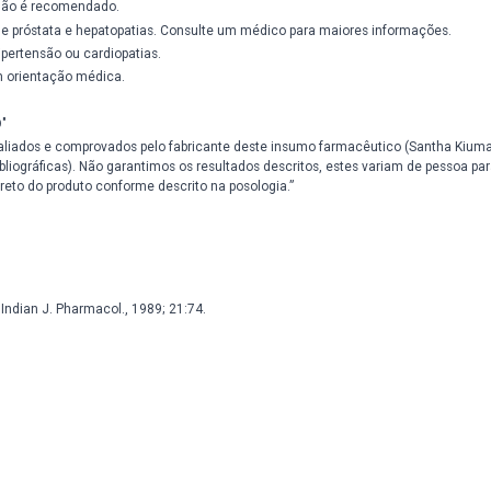
conforme orientação de um profissional habilitado.
te ser o nosso farmacêutico de acordo com a Resolução 586/2013 do 
onal habilitado.
 o produto.
escontinuar o uso e consultar o médico.
.
 luz, do calor e da umidade. Nestas condições, o medicamento se ma
crianças.
rávidas sem orientação médica.
 sintomas, procure orientação médica.
ão também não é recomendado.
ta de câncer de próstata e hepatopatias. Consulte um médico para ma