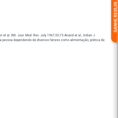
Conselho de Farmácia. Consulte-o!
nterá próprio para o consumo, respeitando o prazo de validade ind
iores informações.