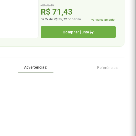
nto
Compre junto e
ec
Adicione R$ 169,00 e ga
g 60 Cápsulas
R$ 75,19
R$ 71,43
ou
2x de R$ 35,72
no ca
Compr
Advertências:
 de Usar: