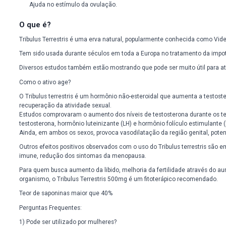
Benefícios:
Auxilia no aumento da libido em homens e mulheres;
Promove redução dos níveis de colesterol;
Contribui na melhora do humor;
Auxilia na impotência;
Contribui no aumento da massa muscular em atletas;
Promove estimulação do sistema imune;
Auxilia na redução dos sintomas da menopausa;
Ajuda no estímulo da ovulação.
O que é?
Tribulus Terrestris é uma erva natural, popularmente conhecida
Tem sido usada durante séculos em toda a Europa no tratame
Diversos estudos também estão mostrando que pode ser muito ú
Como o ativo age?