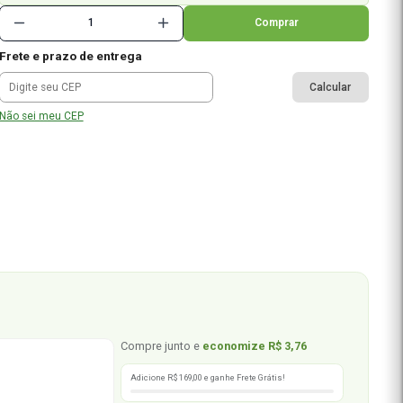
à vista no pix
ou
1x de R$ 37,58
no cartão
5% de cashback
em todas as compras
%
Frete e prazo de entrega
Não sei meu CEP