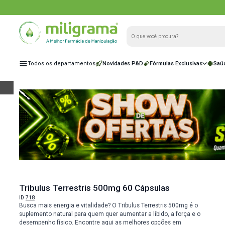
Todos os departamentos
Novidades P&D
Fórmulas Exclu
e
Tribulus Terrestris 500mg 60 Cápsulas