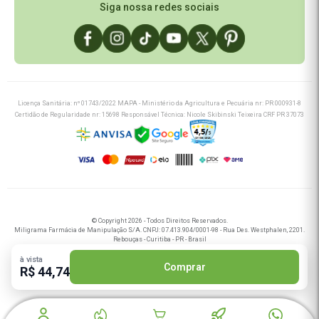
Siga nossa redes sociais
Licença Sanitária: nº 01743/2022 MAPA - Ministério da Agricultura e Pecuária nr: PR 000931-8
Certidão de Regularidade nr: 15698 Responsável Técnica: Nicole Skibinski Teixeira CRF PR 37073
© Copyright 2026 - Todos Direitos Reservados.
Miligrama Farmácia de Manipulação S/A. CNPJ: 07.413.904/0001-98 - Rua Des. Westphalen, 2201.
Rebouças - Curitiba - PR - Brasil
Miligrama Nordeste Farmácia de Manipulação S/A. CNPJ: 56.982.667/0001-91 - Av. Santos
Dumont 2284 - 1º Andar, Bairro Aldeota - Fortaleza - CE - Brasil
à vista
Comprar
R$ 44,74
Tecnologia