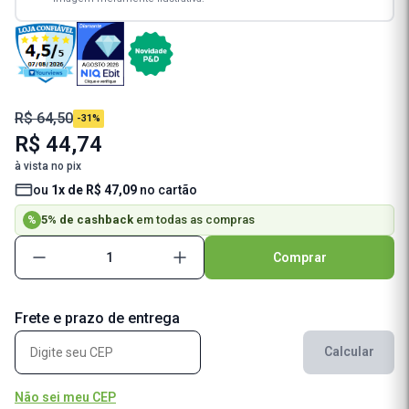
R$ 64,50
-31%
R$ 44,74
à vista no pix
ou
1x de R$ 47,09
no cartão
5% de cashback
em todas as compras
%
Comprar
Frete e prazo de entrega
Calcular
Não sei meu CEP