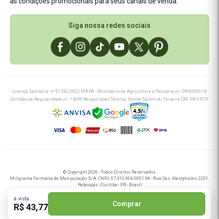
as condições promocionais para seus canais de venda.
Saúde
Saúde Integrativa
Siga nossa redes sociais
Licença Sanitária: nº 01743/2022 MAPA - Ministério da Agricultura e Pecuária nr: PR 000931-8
Certidão de Regularidade nr: 15698 Responsável Técnica: Nicole Skibinski Teixeira CRF PR 37073
© Copyright 2026 - Todos Direitos Reservados.
Miligrama Farmácia de Manipulação S/A. CNPJ: 07.413.904/0001-98 - Rua Des. Westphalen, 2201.
Rebouças - Curitiba - PR - Brasil
Miligrama Nordeste Farmácia de Manipulação S/A. CNPJ: 56.982.667/0001-91 - Av. Santos
Dumont 2284 - 1º Andar, Bairro Aldeota - Fortaleza - CE - Brasil
à vista
Comprar
R$ 43,77
Tecnologia