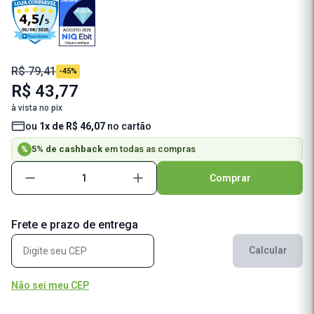
R$ 79,41
-45%
R$ 43,77
à vista no pix
ou
1x de R$ 46,07
no cartão
5% de cashback
em todas as compras
%
Comprar
Frete e prazo de entrega
Calcular
Não sei meu CEP