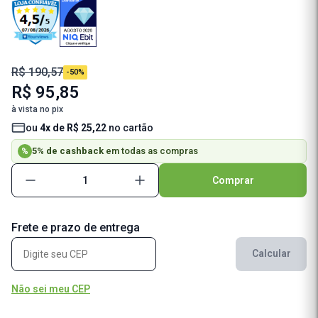
R$ 190,57
-50%
R$ 95,85
à vista no pix
ou
4x de R$ 25,22
no cartão
5% de cashback
em todas as compras
%
Comprar
Frete e prazo de entrega
Calcular
Não sei meu CEP