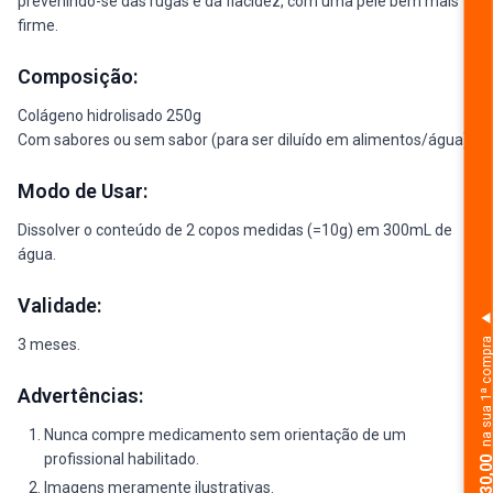
prevenindo-se das rugas e da flacidez, com uma pele bem mais
firme.
Composição:
Colágeno hidrolisado 250g
Com sabores ou sem sabor (para ser diluído em alimentos/água)
Modo de Usar:
Dissolver o conteúdo de 2 copos medidas (=10g) em 300mL de
água.
Validade:
na sua 1ª comp
3 meses.
Advertências:
Nunca compre medicamento sem orientação de um
profissional habilitado.
Imagens meramente ilustrativas.