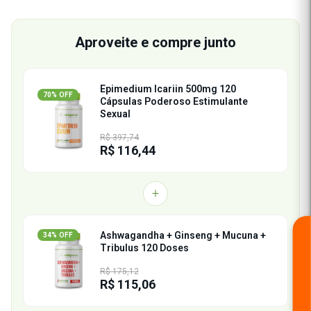
Aproveite e compre junto
Epimedium Icariin 500mg 120
70% OFF
Cápsulas Poderoso Estimulante
Sexual
R$ 397,74
R$ 116,44
Ashwagandha + Ginseng + Mucuna +
34% OFF
Tribulus 120 Doses
R$ 175,12
R$ 115,06