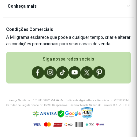
Desempenho
Conheça mais
Trocas e Devoluções
Termos de Uso
Emagrecimento
Cashback Miligrama
Blog Miligrama
Estética
Manipule sua receita
Estamos de site novo ✨
Fórmulas Exclusivas
Condições Comerciais
Novidades P&D
A Miligrama esclarece que pode a qualquer tempo, criar e alterar
Nutrição
Cashback
as condições promocionais para seus canais de venda.
Saúde
Saúde Integrativa
Siga nossa redes sociais
Licença Sanitária: nº 01743/2022 MAPA - Ministério da Agricultura e Pecuária nr: PR 000931-8
Certidão de Regularidade nr: 15698 Responsável Técnica: Nicole Skibinski Teixeira CRF PR 37073