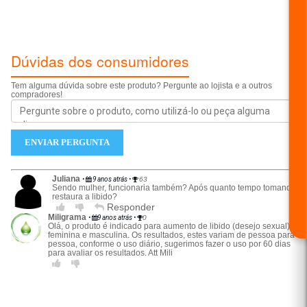
ESCREVER AVALIAÇÃO...
Dúvidas dos consumidores
Tem alguma dúvida sobre este produto? Pergunte ao lojista e a outros
compradores!
ENVIAR PERGUNTA
Juliana
•
9 anos atrás
•
63
Sendo mulher, funcionaria também? Após quanto tempo tomando
restaura a libido?
Responder
Miligrama
•
9 anos atrás
•
0
Olá, o produto é indicado para aumento de libido (desejo sexual),
feminina e masculina. Os resultados, estes variam de pessoa para
pessoa, conforme o uso diário, sugerimos fazer o uso por 60 dias
para avaliar os resultados. Att Mili