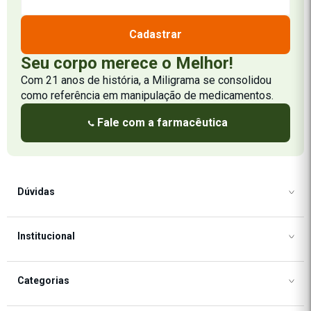
Cadastrar
Seu corpo merece o Melhor!
Com 21 anos de história, a Miligrama se consolidou
como referência em manipulação de medicamentos.
Fale com a farmacêutica
Dúvidas
Como Comprar
Institucional
Formas de Pagamento
Frete e Formas de Envio
Frete e Formas de Envio
Categorias
Política de Privacidade
Política de Cookies
Segurança
Regulamento de Promoções