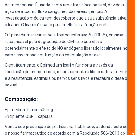
da menopausa. É usado como um afrodisíaco natural, devido a
ação de atuar no fluxo sanguíneo das áreas genitais.A
investigação médica tem descoberto que a sua substância ativa é
o Icariin. O Icariin é usado para melhorar a função erétil.
O Epimedium icariin inibe a fosfodiesterase-5 (PDE-5), enzima
responsável pela degradação de GMPc, o que eleva
potencialmente o efeito do NO endógeno liberado localmente no
corpo cavernoso em função da estimulação sexual.
Cientificamente, o Epimedium Icariin funciona através da
libertação de testosterona, o que aumenta a libido naturalmente
e a resistência, estimula os nervos sensitivos e restaura o desejo
sexual.
Composição:
Epimedium Icariin 500mg
Excipiente QSP 1 cápsula
Venda sob prescrição de profissional habilitado, podendo este ser
o nosso farmacêutico de acordo com a Resolução 586/2013 do