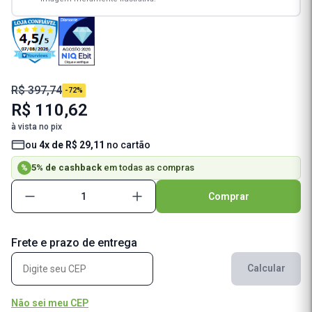
R$ 397,74
-72%
R$ 110,62
à vista no pix
ou
4x de R$ 29,11
no cartão
5% de cashback
em todas as compras
%
Comprar
Frete e prazo de entrega
Calcular
Não sei meu CEP