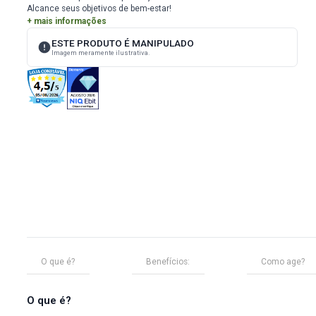
ID
289
Potencialize seus resultados com Garcínia Cambogia 500mg.
suplemento é a escolha ideal para quem busca um auxílio nat
controle do apetite e na promoção de um metabolismo saudáv
Alcance seus objetivos de bem-estar!
+ mais informações
ESTE PRODUTO É MANIPULADO
Imagem meramente ilustrativa.