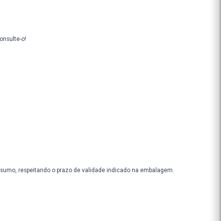
e bem especial. Isso porque diminui a atividade de uma enzima envol
la sua capacidade de bloquear a síntese de gordura "nova". Além dos 
via regulação do nível hepático de glicose.
Conselho de Farmácia. Consulte-o!