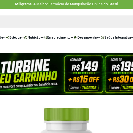
Miligrama:
A Melhor Farmácia de Manipulação O
sivas
Saúde
Estética
Nutrição
Emagrecimento
Desempe