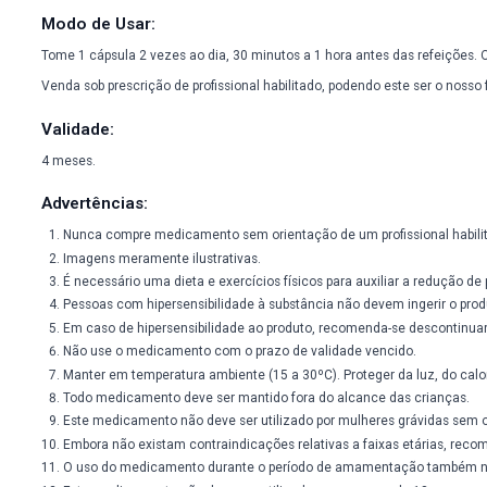
contraindicações.
O ácido hidroxicitrato é o segredo da Garcínia. Ele é pareci
como o colesterol.
A habilidade da Garcínia em controlar e reduzir o peso corpor
graxos e do aumento da taxa de queima de gordura, a Garcínia 
Composição:
Garcínia Cambogia 500mg
Excipiente qsp 1 cápsula
Modo de Usar:
Tome 1 cápsula 2 vezes ao dia, 30 minutos a 1 hora antes das
Venda sob prescrição de profissional habilitado, podendo es
Validade:
4 meses.