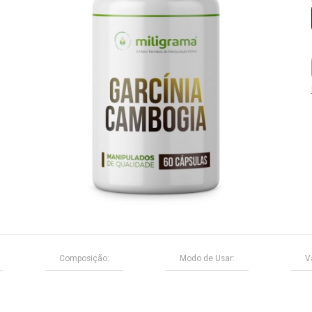
 Este
ural no
el.