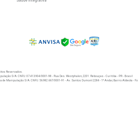
upom
Cadastrar
Categorias
Conh
nvio
Desempenho
Mani
Emagrecimento
Novi
romoções
Estética
Cash