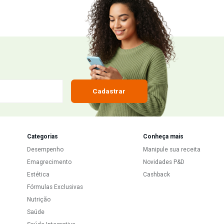
lise (quebra de gordura), inibe a lipogênese (formação de gordura), principalment
mo 50% de ácido hidroxicítrico. Att
rás
•
0
desse ao Relora?
nder
9 anos atrás
•
0
ar junto, pois não há contra-indicação. Att Mili
onisena
•
10 anos atrás
•
0
 ja tomei e não senti nenhuma diferença, para mim não fez efeito. Agora estou 
zer pois sinto muita vontade de comer doces. Obrigada.
Responder
 entrar em contato? Podemos formular algo exclusivo para o seu perfil, associando
om receita.ou posso pedir sem receita..?
lefone com DDD para que uma de nossas vendedoras entre em contato