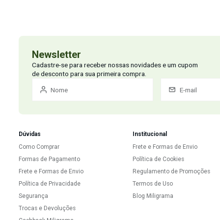
Olá, posso te sugerir o Morosil 500mg estimula a lipó
Ana T.
•
8 anos atrás
•
50
Qual a padronizacão do extrato seco?
Responder
Miligrama
•
8 anos atrás
•
0
Olá! A garcínia apresenta no míni
Mariana C.
•
9 anos at
Posso associar o uso 
Respo
Miligrama
•
Olá, pode tom
N
Eu
fa
Miligrama
•
10 anos atrás
•
0
Olá Ione, qual é o seu e-mail ou whats para nossa farmacêutica
farmacêutica Adriana, pelo e-mail
adriana@fmiligrama.com.br.
Margoluisa
•
10 anos atrás
•
0
Ola boa tarde .eu ja tomo o garcinia cambogia. Vcs vende so c
Responder
Miligrama
•
10 anos atrás
•
0
Manipulamos sim Poderia informar seu e-mail ou te