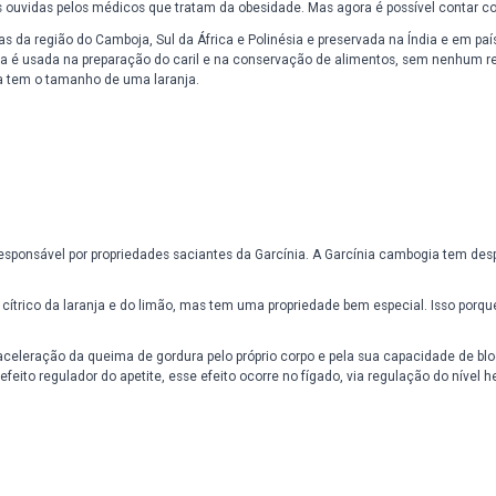
omo age?
Composição:
Modo de U
cipais queixas ouvidas pelos médicos que tratam da obesidade. Mas a
 das florestas da região do Camboja, Sul da África e Polinésia e pres
nal, a Garcínia é usada na preparação do caril e na conservação de a
to da Garcínia tem o tamanho de uma laranja.
e do fruto e responsável por propriedades saciantes da Garcínia. A G