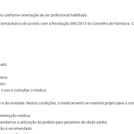
do com o ácido cítrico da laranja e do limão, mas tem uma propriedad
al deve-se à aceleração da queima de gordura pelo próprio corpo e pe
possui um efeito regulador do apetite, esse efeito ocorre no fígado, 
 refeições. Ou conforme orientação de um profissional habilitado.
te ser o nosso farmacêutico de acordo com a Resolução 586/2013 do 