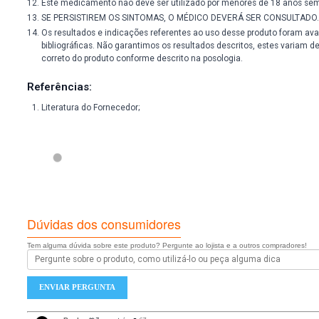
Advertências:
Nunca compre medicamento sem orientação de um profissi
Imagens meramente ilustrativas.
É necessário uma dieta e exercícios físicos para auxiliar 
Pessoas com hipersensibilidade à substância não devem in
Em caso de hipersensibilidade ao produto, recomenda-se d
Não use o medicamento com o prazo de validade vencido
Manter em temperatura ambiente (15 a 30ºC). Proteger da
Todo medicamento deve ser mantido fora do alcance das 
Este medicamento não deve ser utilizado por mulheres g
Embora não existam contraindicações relativas a faixas e
O uso do medicamento durante o período de amamentaç
Este medicamento não deve ser utilizado por menores de
SE PERSISTIREM OS SINTOMAS, O MÉDICO DEVERÁ SER 
Os resultados e indicações referentes ao uso desse prod
bibliográficas. Não garantimos os resultados descritos, e
correto do produto conforme descrito na posologia.