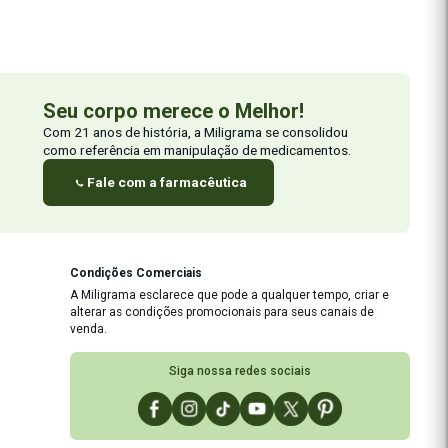
e em relação às medidas abdominais. Att Equipe Miligrama
tomando gynema que diz que tira a vontade de comer doces, também nao estou sen
 alguns ativos com a finalidade de diminuir a vontade por doces. Se preferir pode