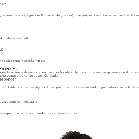
ompradores!
gordura abdominal?