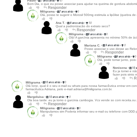
Referências:
Literatura do Fornecedor;
ESCREVER AVALIAÇÃO...
Dúvidas dos consumidores
Tem alguma dúvida sobre este produto? Pergunte ao lojista e a outros c
ENVIAR PERGUNTA
Paulo
•
7 anos atrás
•
67
Bom Dia, o que eu posso associar para ajudar na queima de 
Responder
Miligrama
•
7 anos atrás
•
0