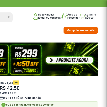
nline do Brasil
Boas-vindas!
Entrar
ou
cadast
nho
Saúde Integrativa
R$ 71,34
-40%
R$ 42,50