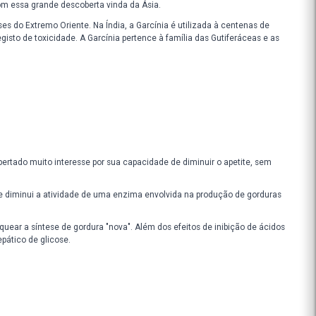
Advertências:
sar:
Validade:
gora é possível contar com essa grande descoberta vinda da Ásia.
ervada na Índia e em países do Extremo Oriente. Na Índia, a Garcínia 
limentos, sem nenhum registo de toxicidade. A Garcínia pertence à fa
arcínia cambogia tem despertado muito interesse por sua capacidade d