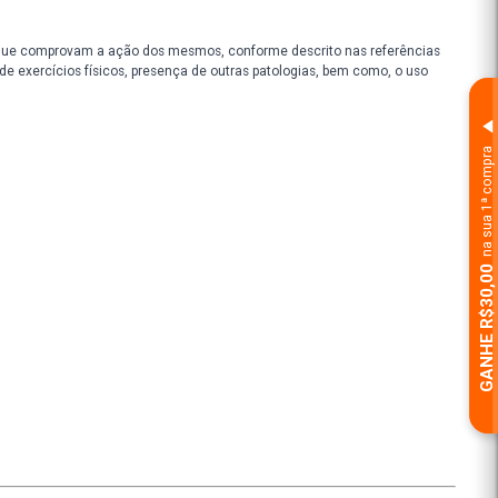
nterá próprio para o consumo, respeitando o prazo de validade ind
e adulta.
rmacêutico e por estudos que comprovam a ação dos mesmos, conform
mo alimentação, prática de exercícios físicos, presença de outras pa