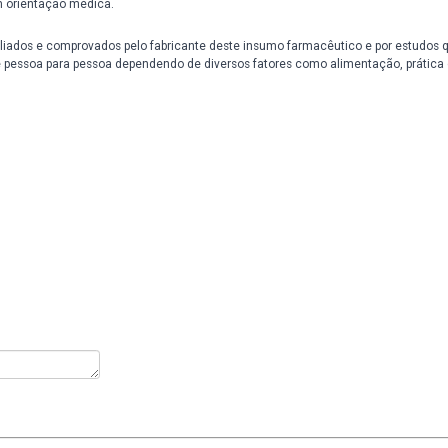
onal habilitado.
a redução de peso.
gerir o produto.
escontinuar o uso e consultar o médico.
.
 luz, do calor e da umidade. Nestas condições, o medicamento se ma
crianças.
rávidas sem orientação médica.
tárias, recomendamos a utilização do produto para pacientes de idad
ão também não é recomendado.
 18 anos sem orientação médica.
CONSULTADO.
uto foram avaliados e comprovados pelo fabricante deste insumo fa
stes variam de pessoa para pessoa dependendo de diversos fatores co