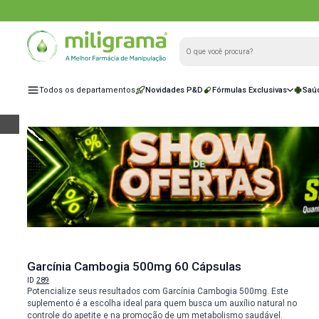
Todos os departamentos
Novidades P&D
Fórmulas Exclu
e
Garcínia Cambogia 500mg 60 Cápsulas