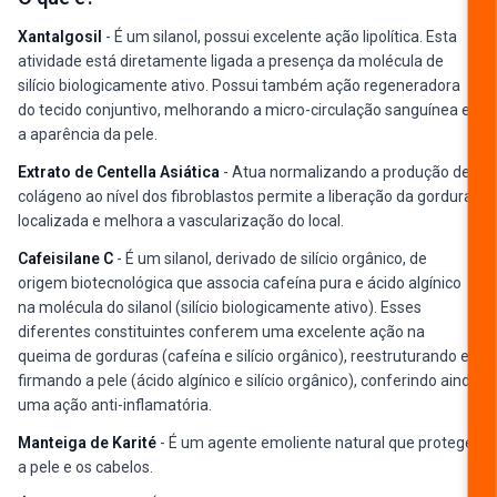
Xantalgosil
- É um silanol, possui excelente ação lipolítica. Esta
atividade está diretamente ligada a presença da molécula de
silício biologicamente ativo. Possui também ação regeneradora
do tecido conjuntivo, melhorando a micro-circulação sanguínea e
a aparência da pele.
Extrato de Centella Asiática
- Atua normalizando a produção de
colágeno ao nível dos fibroblastos permite a liberação da gordura
localizada e melhora a vascularização do local.
Cafeisilane C
- É um silanol, derivado de silício orgânico, de
origem biotecnológica que associa cafeína pura e ácido algínico
na molécula do silanol (silício biologicamente ativo). Esses
diferentes constituintes conferem uma excelente ação na
queima de gorduras (cafeína e silício orgânico), reestruturando e
firmando a pele (ácido algínico e silício orgânico), conferindo ainda
uma ação anti-inflamatória.
Manteiga de Karité
- É um agente emoliente natural que protege
a pele e os cabelos.