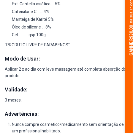
na sua 1ª comp
Ext. Centella asiática.... 5%
Cafeisilane C....... 4%
Manteiga de Karité 5%
Óleo de silicone ....8%
GANHE R$30,
Gel............qsp 100g
"PRODUTO LIVRE DE PARABENOS"
Modo de Usar:
Aplicar 2 x ao dia com leve massagem até completa absorção do
produto.
Validade:
3 meses.
Advertências:
Nunca compre cosmético/medicamento sem orientação de
um profissional habilitado.