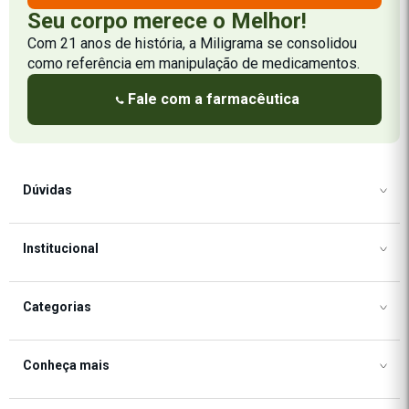
Seu corpo merece o Melhor!
Com 21 anos de história, a Miligrama se consolidou
como referência em manipulação de medicamentos.
Fale com a farmacêutica
Dúvidas
Como Comprar
Institucional
Formas de Pagamento
Frete e Formas de Envio
Frete e Formas de Envio
Categorias
Política de Privacidade
Política de Cookies
Segurança
Regulamento de Promoções
Desempenho
Conheça mais
Trocas e Devoluções
Termos de Uso
Emagrecimento
Cashback Miligrama
Blog Miligrama
Estética