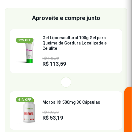
Aproveite e compre junto
Gel Lipoescultural 100g Gel para
22% OFF
Queima da Gordura Localizada e
Celulite
R$ 145,70
R$ 113,59
61% OFF
Morosil® 500mg 30 Cápsulas
R$ 137,77
R$ 53,19