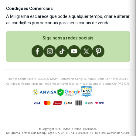
Manipule sua receita
Estamos de site novo ✨
Fórmulas Exclusivas
Condições Comerciais
Novidades P&D
A Miligrama esclarece que pode a qualquer tempo, criar e alterar
Nutrição
Cashback
as condições promocionais para seus canais de venda.
Saúde
Saúde Integrativa
Siga nossa redes sociais
Licença Sanitária: nº 01743/2022 MAPA - Ministério da Agricultura e Pecuária nr: PR 000931-8
Certidão de Regularidade nr: 15698 Responsável Técnica: Nicole Skibinski Teixeira CRF PR 37073
© Copyright 2026 - Todos Direitos Reservados.
Miligrama Farmácia de Manipulação S/A. CNPJ: 07.413.904/0001-98 - Rua Des. Westphalen, 2201.