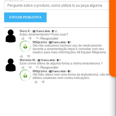
ENVIAR PERGUNTA
Nara K.
•
10 anos atrás
•
32
Estou amamentando! Posso usar?
Responder
Miligrama
•
10 anos atrás
•
0
Olá não indicamos nenhum uso de medicamento
durante a amamentação,ideal é consultar com seu
medico para mais informaçõ
es.Att
Equipe Miligrama
Mariana M.
•
10 anos atrás
•
0
Esse creme altera de alguma forma a minha testosterona ?
Responder
Miligrama
•
10 anos atrás
•
0
Olá Não altera nem uma forma da testosterona .não tem
efeitos colaterais nem contra indicações.