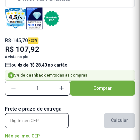
R$ 145,70
-26%
R$ 107,92
à vista no pix
ou
4x de R$ 28,40
no cartão
5% de cashback
em todas as compras
%
Comprar
Frete e prazo de entrega
Calcular
Não sei meu CEP