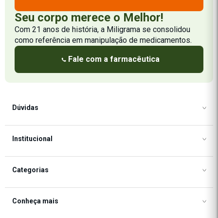
Seu corpo merece o Melhor!
Com 21 anos de história, a Miligrama se consolidou
como referência em manipulação de medicamentos.
Fale com a farmacêutica
Dúvidas
Como Comprar
Institucional
Formas de Pagamento
Frete e Formas de Envio
Frete e Formas de Envio
Categorias
Política de Privacidade
Política de Cookies
Segurança
Regulamento de Promoções
Desempenho
Conheça mais
Trocas e Devoluções
Termos de Uso
Emagrecimento
Cashback Miligrama