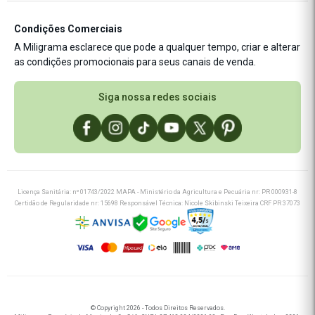
Blog Miligrama
Estética
Manipule sua receita
Estamos de site novo ✨
Fórmulas Exclusivas
Condições Comerciais
Novidades P&D
A Miligrama esclarece que pode a qualquer tempo, criar e alterar
Nutrição
Cashback
as condições promocionais para seus canais de venda.
Saúde
Saúde Integrativa
Siga nossa redes sociais
Licença Sanitária: nº 01743/2022 MAPA - Ministério da Agricultura e Pecuária nr: PR 000931-8
Certidão de Regularidade nr: 15698 Responsável Técnica: Nicole Skibinski Teixeira CRF PR 37073
© Copyright 2026 - Todos Direitos Reservados.