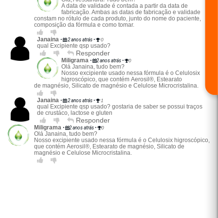
A data de validade é contada a partir da data de
fabricação. Ambas as datas de fabricação e validade
constam no rótulo de cada produto, junto do nome do paciente,
composição da fórmula e como tomar.
Janaina
•
2 anos atrás
•
0
qual Excipiente qsp usado?
Responder
Miligrama
•
2 anos atrás
•
0
Olá Janaina, tudo bem?
Nosso excipiente usado nessa fórmula é o Celulosix
higroscópico, que contém Aerosil®, Estearato
de magnésio, Silicato de magnésio e Celulose Microcristalina.
Janaina
•
2 anos atrás
•
1
qual Excipiente qsp usado? gostaria de saber se possui traços
de crustáco, lactose e gluten
Responder
Miligrama
•
2 anos atrás
•
0
Olá Janaina, tudo bem?
Nosso excipiente usado nessa fórmula é o Celulosix higroscópico,
que contém Aerosil®, Estearato de magnésio, Silicato de
magnésio e Celulose Microcristalina.