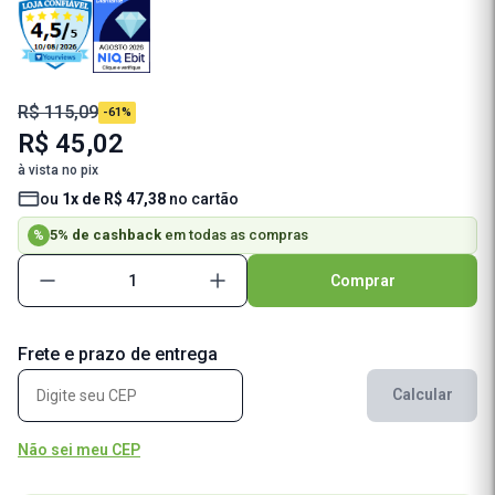
R$ 115,09
-61%
R$ 45,02
à vista no pix
ou
1x de R$ 47,38
no cartão
5% de cashback
em todas as compras
%
Comprar
Frete e prazo de entrega
Calcular
Não sei meu CEP