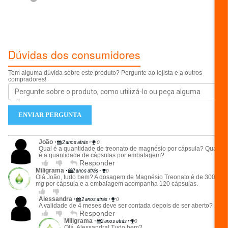
ESCREVER AVALIAÇÃO...
Dúvidas dos consumidores
Tem alguma dúvida sobre este produto? Pergunte ao lojista e a outros
compradores!
ENVIAR PERGUNTA
João
•
2 anos atrás
•
0
Qual é a quantidade de treonato de magnésio por cápsula? Qual
é a quantidade de cápsulas por embalagem?
Responder
Miligrama
•
2 anos atrás
•
0
Olá João, tudo bem? A dosagem de Magnésio Treonato é de 300
mg por cápsula e a embalagem acompanha 120 cápsulas.
Alessandra
•
2 anos atrás
•
0
A validade de 4 meses deve ser contada depois de ser aberto?
Responder
Miligrama
•
2 anos atrás
•
0
Olá, Alessandra! Tudo bem?