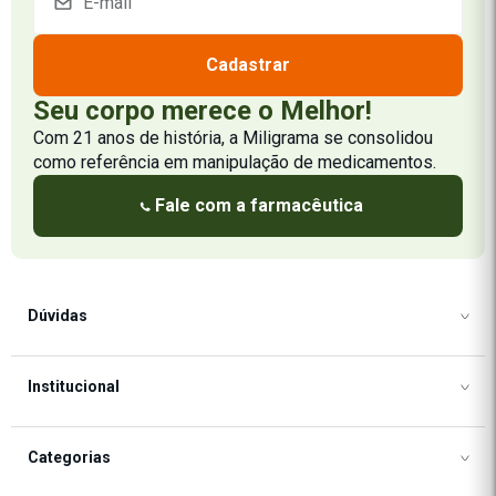
Cadastrar
Seu corpo merece o Melhor!
Com 21 anos de história, a Miligrama se consolidou
como referência em manipulação de medicamentos.
Fale com a farmacêutica
Dúvidas
Como Comprar
Institucional
Formas de Pagamento
Frete e Formas de Envio
Frete e Formas de Envio
Categorias
Política de Privacidade
Política de Cookies