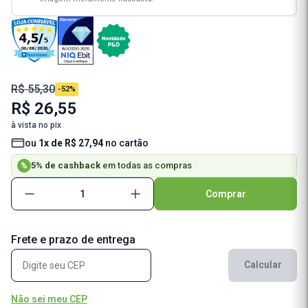
R$ 55,30
-52%
R$ 26,55
à vista no pix
ou
1x de R$ 27,94
no cartão
5% de cashback
em todas as compras
%
Comprar
Frete e prazo de entrega
Calcular
Não sei meu CEP