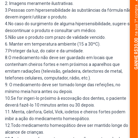
2. Imagens meramente ilustrativas.
na sua 1ª comp
3.Pessoas com hipersensibilidade às substâncias da fórmula não
devem ingerir/utilizar o produto.
4.No caso do surgimento de alguma hipersensibilidade, sugere-se
descontinuar o produto e consultar um médico.
5.Não use o produto com prazo de validade vencido.
GANHE R$30,
6. Manter em temperatura ambiente (15 a 30ºC).
7.Proteger da luz, do calor e da umidade.
8.O medicamento não deve ser guardado em locais que
contenham cheiros fortes e nem próximos a aparelhos que
emitam radiações (televisão, geladeira, detectores de metal,
telefones celulares, computador, rádio, etc.).
9. O medicamento deve ser tomado longe das refeições, no
mínimo meia hora antes ou depois.
10.Se for ingeri-lo próximo à escovação dos dentes, o paciente
deverá fazê-lo 10 minutos antes ou 30 depois.
11. Menta, cânfora, Gelol, Vick, iodetos e cheiros fortes podem
inibir a ação do medicamento homeopático.
12.Todo medicamento homeopático deve ser mantido longe do
alcance de crianças.