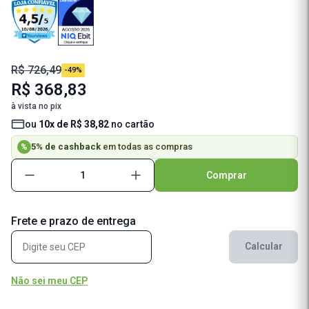
R$ 726,49
-49%
R$ 368,83
à vista no pix
ou
10x de R$ 38,82
no cartão
5% de cashback
em todas as compras
%
Comprar
Frete e prazo de entrega
Calcular
Não sei meu CEP