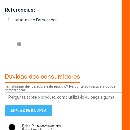
Referências:
Literatura do Fornecedor.
ESCREVER AVALIAÇÃO...
Dúvidas dos consumidores
Tem alguma dúvida sobre este produto? Pergunte ao lojista e a outros
compradores!
ENVIAR PERGUNTA
Erica P.
•
3 anos atrás
•
0
É gastorresistente?