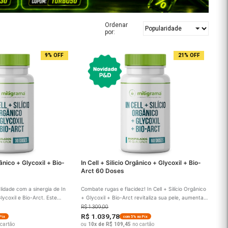
Ordena
por:
9% OFF