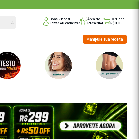
nline do Brasil
Boas-vindas!
Entrar
ou
cadast
nho
Saúde Integrativa