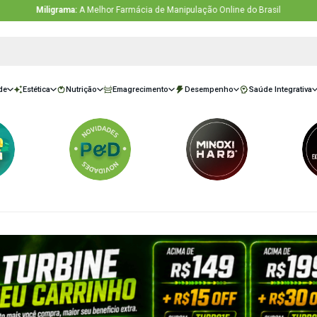
Miligrama:
A Melhor Farmácia de Manipulação O
sivas
Saúde
Estética
Nutrição
Emagrecimento
Desempe