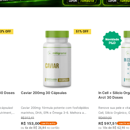
encontrados
43% OFF
51% OFF